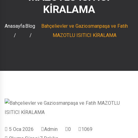
KİRALAMA
Anasayfa
Blog
Bahçelievler ve Gaziosmanpaşa ve Fatih
MAZOTLU ISITICI KİRALAMA
5 Oca 2026
Admin
0
1069