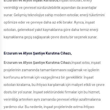
Erzurum ve Afyon İnşaat Kurutucu
,İnşaat ısıtıcıları, enerji
verimliliği ve çevresel sürdürülebilirlik açısından da avantajlar
sunar. Gelişmiş teknolojiye sahip modern ısıtıcılar, enerji tüketimini
optimize eder ve çevreye daha az etki bırakır. Ayrıca, inşaat
ısıtıcıları, geleneksel yakıt kaynaklarına göre daha temiz enerji
kaynaklarına geçiş sağlayarak çevre dostu bir seçenek sunar.
Erzurum ve Afyon Şantiye Kurutma Cihazı,
Erzurum ve Afyon Şantiye Kurutma Cihazı
,İnşaat ısıtısı, inşaat
projelerinin zamanında tamamlanmasını sağlamak ve işçilerin
konforunu artırmak için vazgeçilmez bir gerekliliktir. İnşaat
ısıtıcıları kiralama, bu ihtiyacı karşılamak için maliyet etkili ve çevre
dostu bir yol sunar. İnşaat sektöründeki firmalar için bu hizmet,
verimliliği artırırken aynı zamanda çevresel etkiyi azaltmalarına
yardımcı olur. Bu nedenle, inşaat projelerinde ısıtma ihtiyacı