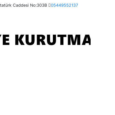
Atatürk Caddesi No:303B
05449552137