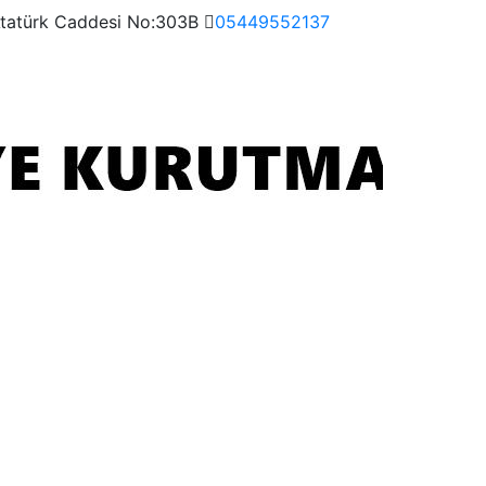
Atatürk Caddesi No:303B
05449552137