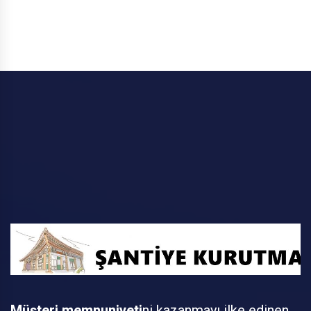
Müşteri memnuniyeti
ni kazanmayı ilke edinen